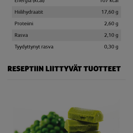
Energia (kcal)
107 kcal
Hiilihydraatit
17,60 g
Proteiini
2,60 g
Rasva
2,10 g
Tyydyttynyt rasva
0,30 g
RESEPTIIN LIITTYVÄT TUOTTEET