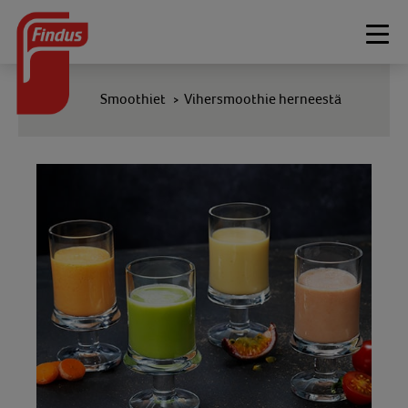
Togg
navi
Smoothiet
Vihersmoothie herneestä
>