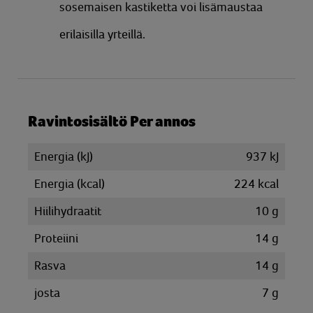
sosemaisen kastiketta voi lisämaustaa
erilaisilla yrteillä.
Ravintosisältö Per annos
Energia (kJ)
937 kJ
Energia (kcal)
224 kcal
Hiilihydraatit
10 g
Proteiini
14 g
Rasva
14 g
josta
7 g