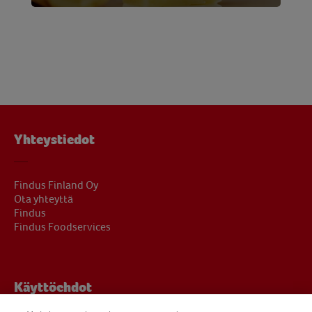
Yhteystiedot
Findus Finland Oy
Ota yhteyttä
Findus
Findus Foodservices
Käyttöehdot