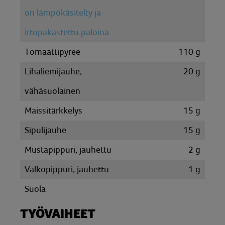
on lämpökäsitelty ja
irtopakastettu paloina
Tomaattipyree
110
g
Lihaliemijauhe,
20
g
vähäsuolainen
Maissitärkkelys
15
g
Sipulijauhe
15
g
Mustapippuri, jauhettu
2
g
Valkopippuri, jauhettu
1
g
Suola
TYÖVAIHEET