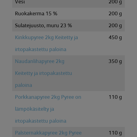
Vesi
200
g
Ruokakerma 15 %
200
g
Sulatejuusto, muru 23 %
200
g
Kinkkupyree 2kg Keitetty ja
450
g
irtopakastettu paloina
Naudanlihapyree 2kg
350
g
Keitetty ja irtopakastettu
paloina
Porkkanapyree 2kg Pyree on
110
g
lämpökäsitelty ja
irtopakastettu paloina
Palsternakkapyree 2kg Pyree
110
g