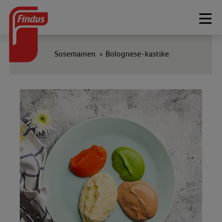
Togg
navi
Sosemainen
Bolognese-kastike
>