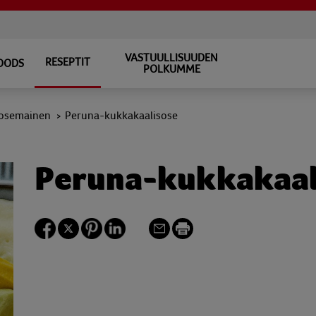
VASTUULLISUUDEN
RESEPTIT
FOODS
POLKUMME
osemainen
Peruna-kukkakaalisose
>
Peruna-kukkakaal