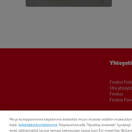
Yhteyst
Findus Fin
Ota yhteyt
Findus
Findus Foo
Me ja kumppanimme käytämme evästeitä muun muassa sisällön mukauttamis
lisää
evästekäytännöstämme
. Napsauttamalla "Hyväksy evästeet" hyväksyt m
eivät välttämättä tarjoa samaa tietosuojan tasoa kuin EU-maat/Iso-Britann
COPYRIGHT FIN