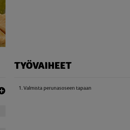
TYÖVAIHEET
1.
Valmista perunasoseen tapaan