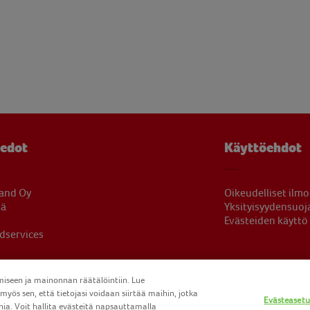
iedot
Käyttöehdot
land Oy
Oikeudelliset ilmo
tä
Yksityisyydensuoj
Evästeiden käyttö
dservices
een ja mainonnan räätälöintiin. Lue
yös sen, että tietojasi voidaan siirtää maihin, jotka
Evästeasetu
ia. Voit hallita evästeitä napsauttamalla
DUS FINLAND OY 2025
FINDUS
FINDUS FOODSERVICES