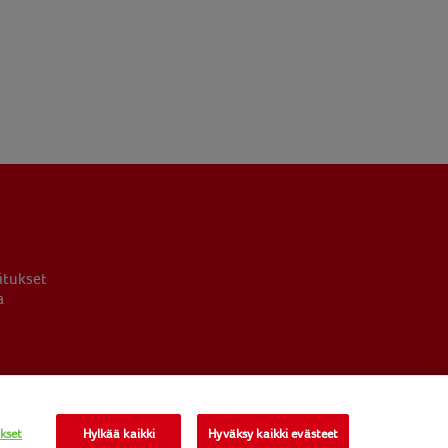
itukset
a
kset
Hylkää kaikki
Hyväksy kaikki evästeet
NOMAD FOODS