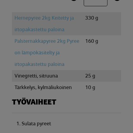
Hernepyree 2kg Keitetty ja
330 g
irtopakastettu paloina
Palsternakkapyree 2kg Pyree
160 g
on lämpökäsitelty ja
irtopakastettu paloina
Vinegretti, sitruuna
25 g
Tärkkelys, kylmäliukoinen
10 g
TYÖVAIHEET
1. Sulata pyreet