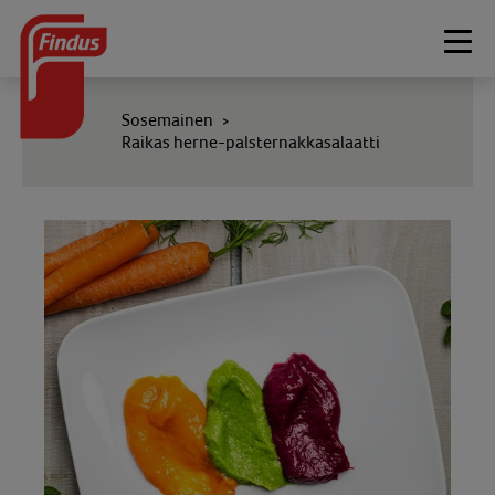
Togg
navi
Sosemainen
>
Raikas herne-palsternakkasalaatti