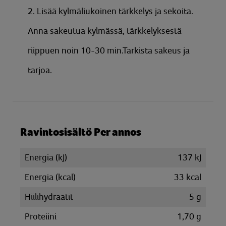
2. Lisää kylmäliukoinen tärkkelys ja sekoita.
Anna sakeutua kylmässä, tärkkelyksestä
riippuen noin 10-30 min.Tarkista sakeus ja
tarjoa.
Ravintosisältö Per annos
Energia (kJ)
137 kJ
Energia (kcal)
33 kcal
Hiilihydraatit
5 g
Proteiini
1,70 g