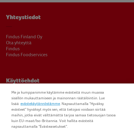
Yhteystiedot
Findus Finland Oy
Ota yhteyttä
Findus
Findus Foodservices
Käyttöehdot
Me ja kumppanimme käytämme evästeitä muun muassa
sisällön mukauttamiseen ja mainonnan räätälöintiin. Lue
Oikeudelliset ilmoitukset
lisää
evästekäytännöstämme
. Napsauttamalla "Hyväksy
Yksityisyydensuoja
evästeet" hyväksyt myös sen, että tietojasi voidaan siirtää
Evästeiden käyttö
maihin, jotka eivät välttämättä tarjoa samaa tietosuojan tasoa
kuin EU-maat/Iso-Britannia. Voit hallita evästeitä
napsauttamalla "Evästeasetukset".