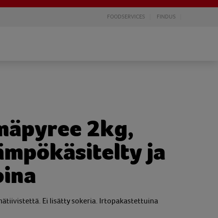
FOODSERVICES
FINDUS
mäpyree 2kg,
ämpökäsitelty ja
oina
ivistettä. Ei lisätty sokeria. Irtopakastettuina