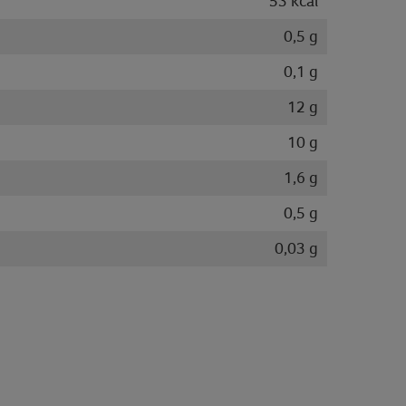
53 kcal
0,5 g
0,1 g
12 g
10 g
1,6 g
0,5 g
0,03 g