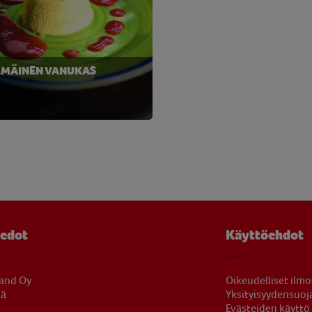
LMÄINEN VANUKAS
iedot
Käyttöehdot
land Oy
Oikeudelliset ilmo
tä
Yksityisyydensuoj
Evästeiden käyttö