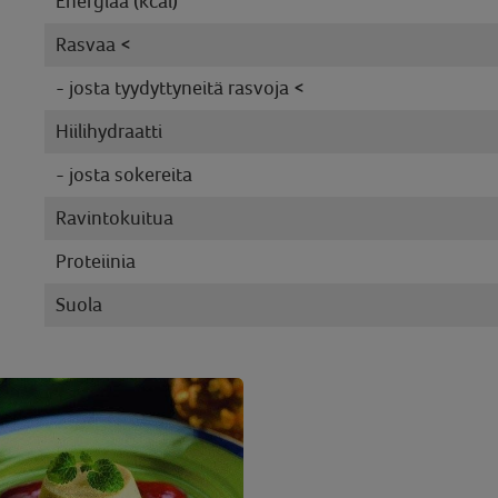
Energiaa (kcal)
Rasvaa <
- josta tyydyttyneitä rasvoja <
Hiilihydraatti
- josta sokereita
Ravintokuitua
Proteiinia
Suola