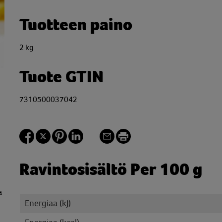
Tuotteen paino
2 kg
Tuote GTIN
7310500037042
Ravintosisältö Per 100 g
a
Energiaa (kJ)