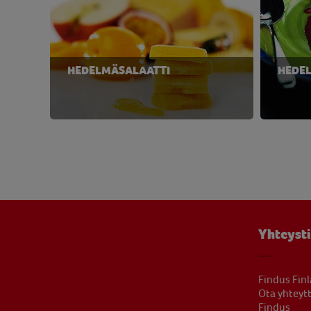
HEDELMÄSALAATTI
HEDE
Yhteyst
Findus Fin
Ota yhteyt
Findus