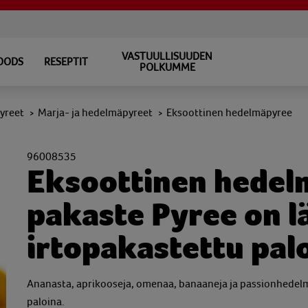
VASTUULLISUUDEN
FOODS
RESEPTIT
POLKUMME
yreet
Marja- ja hedelmäpyreet
Eksoottinen hedelmäpyree
>
>
96008535
Eksoottinen hedel
pakaste Pyree on l
irtopakastettu pal
Ananasta, aprikooseja, omenaa, banaaneja ja passionhedelmäti
paloina.