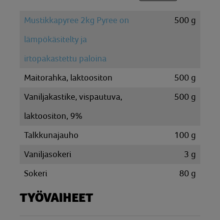
Mustikkapyree 2kg Pyree on
500
g
lämpökäsitelty ja
irtopakastettu paloina
Maitorahka, laktoositon
500
g
Vaniljakastike, vispautuva,
500
g
laktoositon, 9%
Talkkunajauho
100
g
Vaniljasokeri
3
g
Sokeri
80
g
TYÖVAIHEET