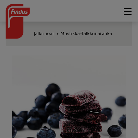
Togg
navi
Jälkiruoat
Mustikka-Talkkunarahka
>