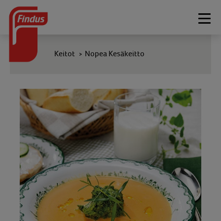
Togg
navi
Keitot
Nopea Kesäkeitto
>