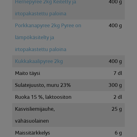
Hernepyree 2kg Keitetty ja
400
g
irtopakastettu paloina
Porkkanapyree 2kg Pyree on
400
g
lämpökäsitelty ja
irtopakastettu paloina
Kukkakaalipyree 2kg
400
g
Maito täysi
7
dl
Sulatejuusto, muru 23%
300
g
Ruoka 15 %, laktoositon
2
dl
Kasvisliemijauhe,
25
g
vähäsuolainen
Maissitärkkelys
6
g