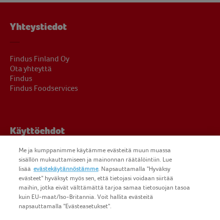
Yhteystiedot
Findus Finland Oy
Ota yhteyttä
Findus
Findus Foodservices
Käyttöehdot
Me ja kumppanimme käytämme evästeitä muun muassa
sisällön mukauttamiseen ja mainonnan räätälöintiin. Lue
Oikeudelliset ilmoitukset
lisää
evästekäytännöstämme
. Napsauttamalla "Hyväksy
Yksityisyydensuoja
evästeet" hyväksyt myös sen, että tietojasi voidaan siirtää
Evästeiden käyttö
maihin, jotka eivät välttämättä tarjoa samaa tietosuojan tasoa
kuin EU-maat/Iso-Britannia. Voit hallita evästeitä
napsauttamalla "Evästeasetukset".