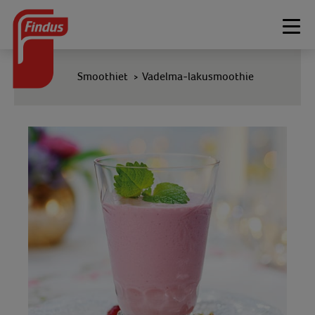
Togg
navi
Smoothiet
Vadelma-lakusmoothie
>