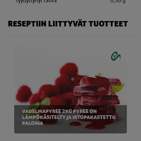
Tyydyttynyt rasva
0,30 g
RESEPTIIN LIITTYVÄT TUOTTEET
VADELMAPYREE 2KG PYREE ON
LÄMPÖKÄSITELTY JA IRTOPAKASTETTU
PALOINA