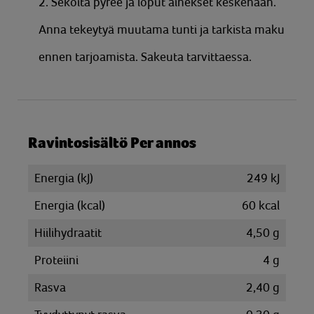
2. Sekoita pyree ja loput ainekset keskenään.
Anna tekeytyä muutama tunti ja tarkista maku
ennen tarjoamista. Sakeuta tarvittaessa.
Ravintosisältö Per annos
Energia (kJ)
249 kJ
Energia (kcal)
60 kcal
Hiilihydraatit
4,50 g
Proteiini
4 g
Rasva
2,40 g