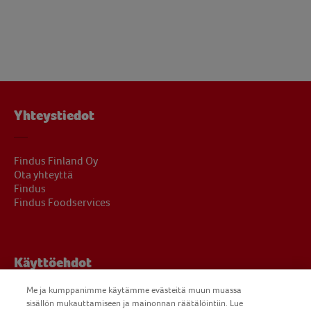
Yhteystiedot
Findus Finland Oy
Ota yhteyttä
Findus
Findus Foodservices
Käyttöehdot
Me ja kumppanimme käytämme evästeitä muun muassa
sisällön mukauttamiseen ja mainonnan räätälöintiin. Lue
Oikeudelliset ilmoitukset