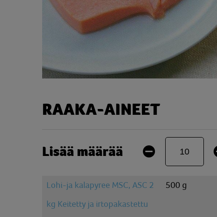
RAAKA-AINEET
Lisää määrää
Lohi-ja kalapyree MSC, ASC 2
500 g
kg Keitetty ja irtopakastettu