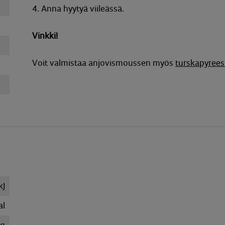
4. Anna hyytyä viileässä.
Vinkki!
Voit valmistaa anjovismoussen myös
turskapyrees
kJ
al