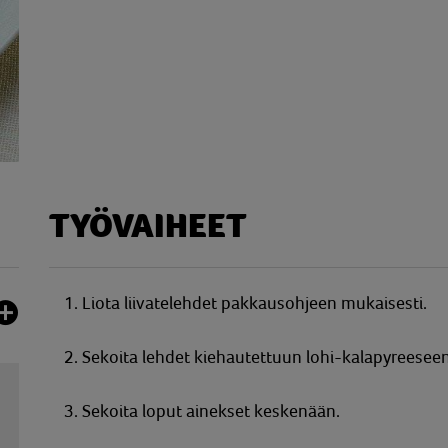
TYÖVAIHEET
1. Liota liivatelehdet pakkausohjeen mukaisesti.
2. Sekoita lehdet kiehautettuun lohi-kalapyreesee
3. Sekoita loput ainekset keskenään.