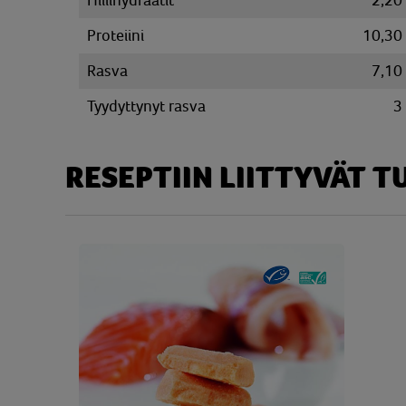
Hiilihydraatit
2,20
Proteiini
10,30
Rasva
7,10
Tyydyttynyt rasva
3
RESEPTIIN LIITTYVÄT 