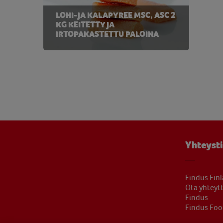
LOHI-JA KALAPYREE MSC, ASC 2
KG KEITETTY JA
IRTOPAKASTETTU PALOINA
Yhteyst
Findus Fin
Ota yhteyt
Findus
Findus Foo