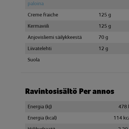
paloina
Creme fraiche
125 g
Kermaviili
125 g
Anjovisliemi säilykkeestä
70 g
Liivatelehti
12 g
Suola
Ravintosisältö Per annos
Energia (kJ)
478 
Energia (kcal)
114 kc