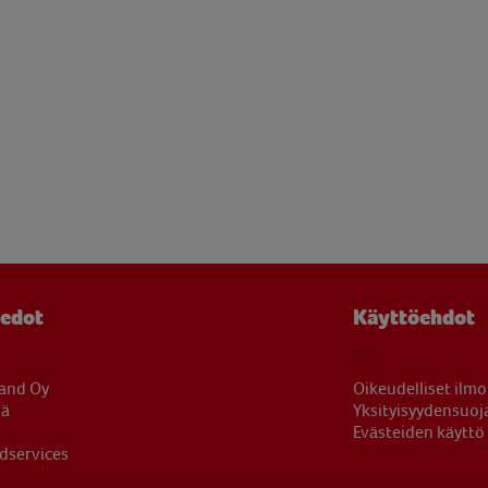
iedot
Käyttöehdot
land Oy
Oikeudelliset ilmo
tä
Yksityisyydensuoj
Evästeiden käyttö
dservices