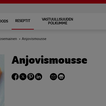
VASTUULLISUUDEN
RESEPTIT
FOODS
POLKUMME
osemainen
Anjovismousse
>
Anjovismousse