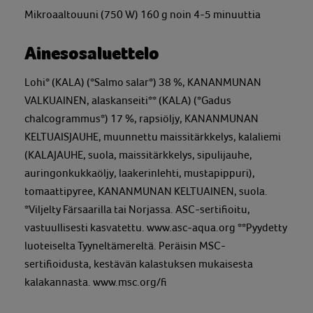
Mikroaaltouuni (750 W) 160 g noin 4-5 minuuttia
Ainesosaluettelo
Lohi* (KALA) (*Salmo salar*) 38 %, KANANMUNAN
VALKUAINEN, alaskanseiti** (KALA) (*Gadus
chalcogrammus*) 17 %, rapsiöljy, KANANMUNAN
KELTUAISJAUHE, muunnettu maissitärkkelys, kalaliemi
(KALAJAUHE, suola, maissitärkkelys, sipulijauhe,
auringonkukkaöljy, laakerinlehti, mustapippuri),
tomaattipyree, KANANMUNAN KELTUAINEN, suola.
*Viljelty Färsaarilla tai Norjassa. ASC-sertifioitu,
vastuullisesti kasvatettu. www.asc-aqua.org **Pyydetty
luoteiselta Tyyneltämereltä. Peräisin MSC-
sertifioidusta, kestävän kalastuksen mukaisesta
kalakannasta. www.msc.org/fi