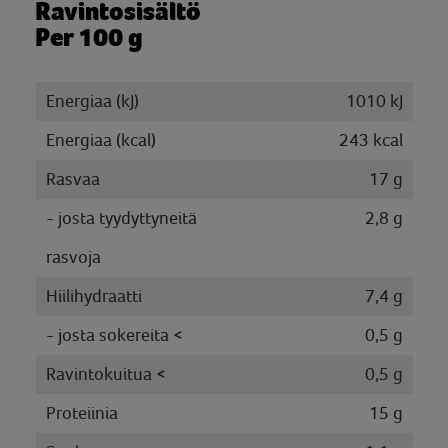
Ravintosisältö
Per 100 g
Energiaa (kJ)
1010 kJ
Energiaa (kcal)
243 kcal
Rasvaa
17 g
- josta tyydyttyneitä
2,8 g
rasvoja
Hiilihydraatti
7,4 g
- josta sokereita <
0,5 g
Ravintokuitua <
0,5 g
Proteiinia
15 g