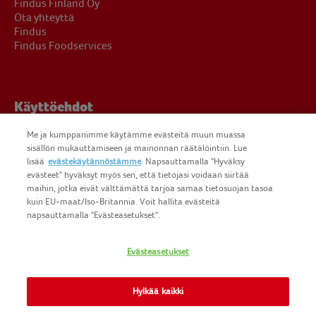
Findus Finland Oy
Ota yhteyttä
Findus
Findus Foodservices
Käyttöehdot
Me ja kumppanimme käytämme evästeitä muun muassa
sisällön mukauttamiseen ja mainonnan räätälöintiin. Lue
Oikeudelliset ilmoitukset
lisää
evästekäytännöstämme
. Napsauttamalla "Hyväksy
Yksityisyydensuoja
evästeet" hyväksyt myös sen, että tietojasi voidaan siirtää
Evästeiden käyttö
maihin, jotka eivät välttämättä tarjoa samaa tietosuojan tasoa
kuin EU-maat/Iso-Britannia. Voit hallita evästeitä
napsauttamalla "Evästeasetukset".
Evästeasetukset
COPYRIGHT FINDUS FINLAND OY 2025
FINDUS
FINDUS FOODSERVICES
Hylkää kaikki
NOMAD FOODS