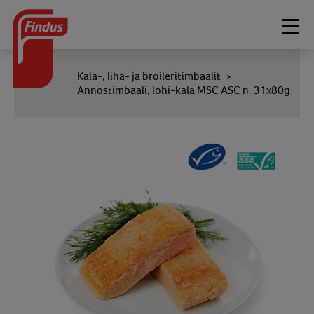
Togg
navi
Kala-, liha- ja broileritimbaalit
>
Annostimbaali, lohi-kala MSC ASC n. 31x80g